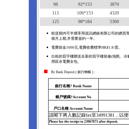
98
92*153
3870
113
106*153
4320
125
98*184
5300
租賃期內可半價享用資訊網絡有限公司的網頁寄存服
個月上期,并需要簽約一年。
電費按金1000元,電費收費標準HK$1.8/度。
出租的寫字樓贈送全新的寫字樓裝修(地氈、冷氣
用區水電費全包。
By Bank Deposit ( 銀行轉帳 ) :
銀行名稱? Bank Name
帳戶號碼?Account No
戶口名稱 Account Name
請閣下將入數記錄fax至34991381，
Please fax the receipt to 23967073 after deposit.