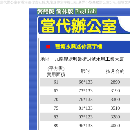
當代辦公室有香港迷你倉租賃,九龍迷你寫字樓出租,新界小型商務辦公室分租,觀塘文
觀塘永興迷你寫字樓
地址：九龍觀塘興業街14號永興工業大廈
(平方呎)
呎吋
按月合約
實用面積
61
66*133
2890
67
73*133
3190
70
76*133
3300
75
81*133
3510
83
97*123
3280
89
96*133
4060