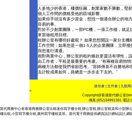
人多地少的香港，樓價狂飆，創業家數不勝數，堅韌
個人工作間的價格受他的區域影響。
如果你手頭沒有多少資金，想找一個適合辦公的地
容易的事。
對於不少創業團隊，一部PC機，一張工作檯，就足
來當做租用目標。
租辦公室有哪些好處呢？ 如果您想開設一家分支機
工作空間；如果您是一個1-5人的企業團隊，立即
與您進行溝通。
相對商業中心，辦公室的租約條款更靈活有彈性，
由工作者，平租是最重要的考慮。 “有兩種容易悄
兩種方法都使我們省卻思考。”容師傅喜不自勝地和
去計較成果如何，路總是一步步走下去的。”
迷你倉
|
文件倉
|
九龍商
<
Copyright@葵涌當代辦公室(timemi
傳真:(852)34991381 電話:(8
當代
商務
中心有
香港商務
辦公室
出租
迷你寫
字樓
分租,
辦公室租
,
辦公室
租賃
和
小型辦
樓出租
,小型寫字樓分租,
廣州寫字樓
租賃等。
當代
電子商務
提供網頁設計
網站設計
,
網